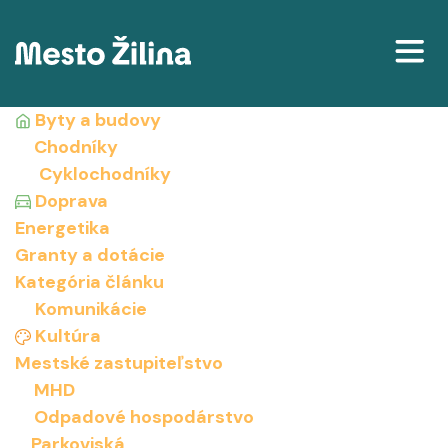
Projekty
Byty a budovy
Chodníky
Mapa
Cyklochodníky
Doprava
Články
Energetika
Granty a dotácie
Delenie príjmov podľa katastrálneho územia
Kategória článku
Komunikácie
Kultúra
Mestské zastupiteľstvo
MHD
Odpadové hospodárstvo
Parkoviská