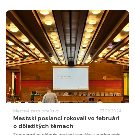
Mestské zastupiteľstvo
27.02.2024
Mestskí poslanci rokovali vo februári
o dôležitých témach
Samospráva plánuje zaviesť reguláciu parkovania