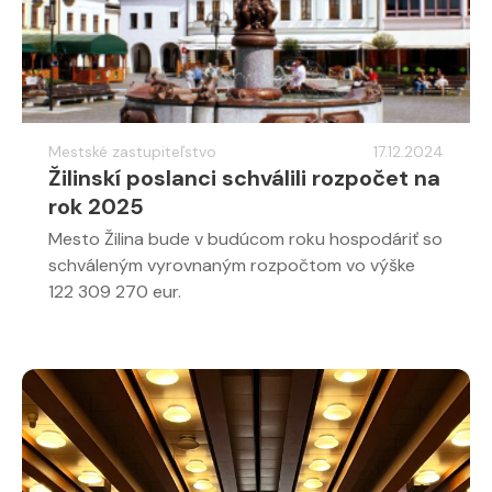
Mestské zastupiteľstvo
17.12.2024
Žilinskí poslanci schválili rozpočet na
rok 2025
Mesto Žilina bude v budúcom roku hospodáriť so
schváleným vyrovnaným rozpočtom vo výške
122 309 270 eur.