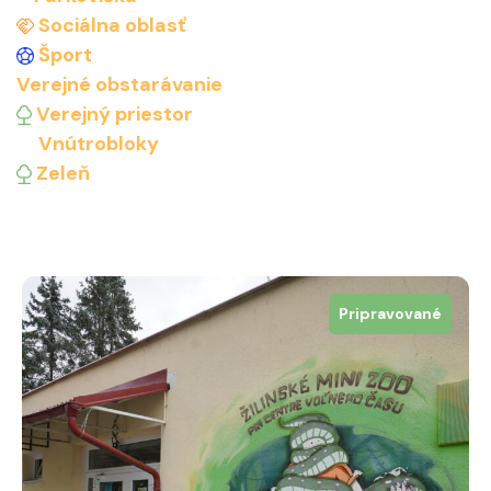
Sociálna oblasť
Šport
Verejné obstarávanie
Verejný priestor
Vnútrobloky
Zeleň
Pripravované