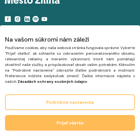
Navigácia
Na vašom súkromí nám záleží
Používame cookies, aby naša webová stránka fungovala správne. Vyberte
Projekty
"Prijať všetko", ak súhlasíte so zobrazením personalizovaného obsahu,
relevantnej reklamy a meraním výkonnosti, ktoré nám pomáhajú
Mapa
skvalitniť naše služby a prispôsobovať obsah vašim potrebám. Kliknutím
na "Podrobné nastavenia" zobrazíte ďalšie podrobnosti a možnosti.
Články
Preferencie môžete kedykoľvek zmeniť. Ďalšie informácie nájdete v
našich
Zásadách ochrany osobných údajov
.
Podrobné nastavenia
Prijať všetko
Inšpirované mestom Trnava a projektom
www.planujmesto.trnava.sk
.