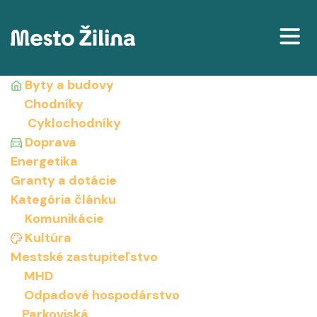
Projekty
Byty a budovy
Chodníky
Mapa
Cyklochodníky
Doprava
Články
Energetika
Granty a dotácie
Delenie príjmov podľa katastrálneho územia
Kategória článku
Komunikácie
Kultúra
Mestské zastupiteľstvo
MHD
Odpadové hospodárstvo
Parkoviská