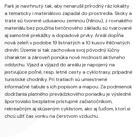
Park je navrhnutý tak, aby nenarušil prírodný ráz lokality
a tematicky i materiálovo zapadal do prostredia. Skoky a
trate sú tvorené udusanou zeminou (hlinou), z rovnakého
materiálu bez použitia betónového základu sú tvarované
aj samotné prekážky a dopadové prvky. Areál dopĺňa
nová zeleň v podobe 19 listnatých a 10 kusov ihličnatých
drevín. Územie si tak zachováva svoj pôvodný lúčny
charakter a zároveň ponúka nové možnosti aktívneho
oddychu. Vjazd a výjazd do areálu je napojený na
jestvujúce poľné, resp. letné cesty a cyklotrasy, prípadné
turistické chodníky. Pri tratiach sú umiestnené
informačné tabule s ich popisom a mapou. Za podmienok
dodržania platného prevádzkového poriadku je výsledné
športovisko bezplatne prístupné začiatočníkom,
rekreačným aj skúseným cyklistom, ako aj ľuďom, ktorí si
chcú užiť čas vonku na čerstvom vzduchu.