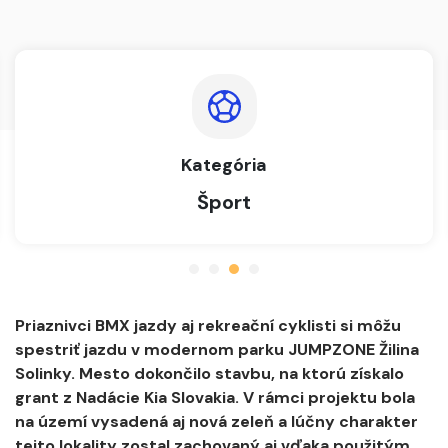
Mestská časť
Solinky
Priaznivci BMX jazdy aj rekreační cyklisti si môžu
spestriť jazdu v modernom parku JUMPZONE Žilina
Solinky. Mesto dokončilo stavbu, na ktorú získalo
grant z Nadácie Kia Slovakia. V rámci projektu bola
na území vysadená aj nová zeleň a lúčny charakter
tejto lokality zostal zachovaný aj vďaka použitým