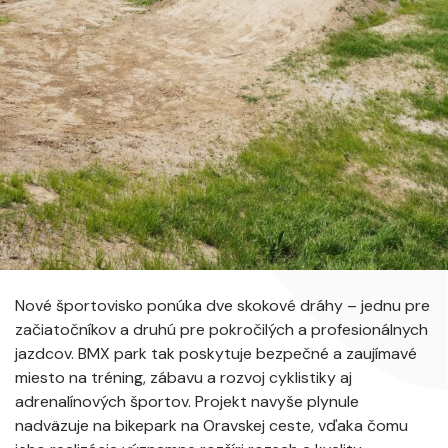
Nové športovisko ponúka dve skokové dráhy – jednu pre
začiatočníkov a druhú pre pokročilých a profesionálnych
jazdcov. BMX park tak poskytuje bezpečné a zaujímavé
miesto na tréning, zábavu a rozvoj cyklistiky aj
adrenalínových športov. Projekt navyše plynule
nadväzuje na bikepark na Oravskej ceste, vďaka čomu