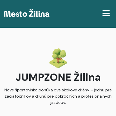
Projekty
Mapa
Články
Delenie príjmov podľa katastrálneho územia
JUMPZONE Žilina
Nové športovisko ponúka dve skokové dráhy – jednu pre
začiatočníkov a druhú pre pokročilých a profesionálnych
jazdcov.