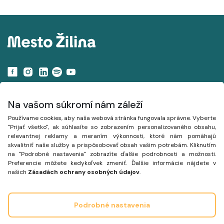
Navigácia
Na vašom súkromí nám záleží
Používame cookies, aby naša webová stránka fungovala správne. Vyberte
Projekty
"Prijať všetko", ak súhlasíte so zobrazením personalizovaného obsahu,
relevantnej reklamy a meraním výkonnosti, ktoré nám pomáhajú
Mapa
skvalitniť naše služby a prispôsobovať obsah vašim potrebám. Kliknutím
na "Podrobné nastavenia" zobrazíte ďalšie podrobnosti a možnosti.
Články
Preferencie môžete kedykoľvek zmeniť. Ďalšie informácie nájdete v
našich
Zásadách ochrany osobných údajov
.
Podrobné nastavenia