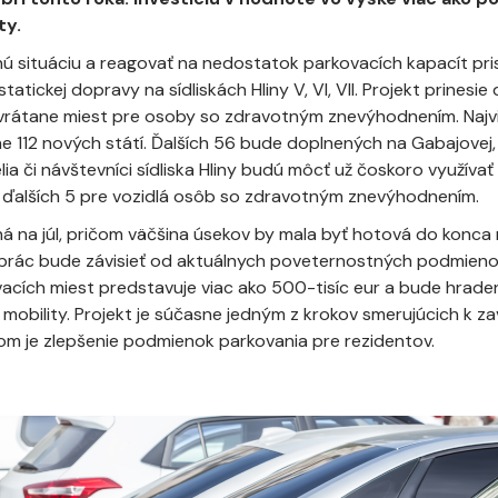
ty.
ú situáciu a reagovať na nedostatok parkovacích kapacít pri
statickej dopravy na sídliskách Hliny V, VI, VII. Projekt prinesie
 vrátane miest pre osoby so zdravotným znevýhodnením. Najvi
kne 112 nových státí. Ďalších 56 bude doplnených na Gabajovej, 
elia či návštevníci sídliska Hliny budú môcť už čoskoro využívať 
j ďalších 5 pre vozidlá osôb so zdravotným znevýhodnením.
ná na júl, pričom väčšina úsekov by mala byť hotová do konc
rác bude závisieť od aktuálnych poveternostných podmienok.
acích miest predstavuje viac ako 500-tisíc eur a bude hrad
mobility. Projekt je súčasne jedným z krokov smerujúcich k za
ieľom je zlepšenie podmienok parkovania pre rezidentov.