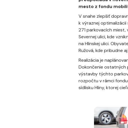
mesto z fondu mobili
V snahe zlepšiť dopravn
k výraznej optimalizácii 
271 parkovacích miest,
Severnej ulici, kde vzni
na Hlinskej ulici. Obyvat
Ružová, kde pribudne a
Realizácia je naplánova
Dokončenie ostatných p
výstavby týchto parkov
rozpočtu v rámci fondu 
sídlisku Hliny, ktorej c