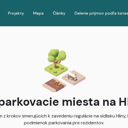
Projekty
Mapa
Články
Delenie príjmov podľa kata
parkovacie miesta na H
 z krokov smerujúcich k zavedeniu regulácie na sídlisku Hliny, 
podmienok parkovania pre rezidentov.