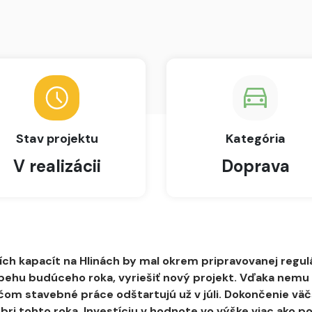
Stav projektu
Kategória
V realizácii
Doprava
h kapacít na Hlinách by mal okrem pripravovanej regulá
ebehu budúceho roka, vyriešiť nový projekt. Vďaka nemu 
čom stavebné práce odštartujú už v júli. Dokončenie väč
i tohto roka. Investíciu v hodnote vo výške viac ako pol