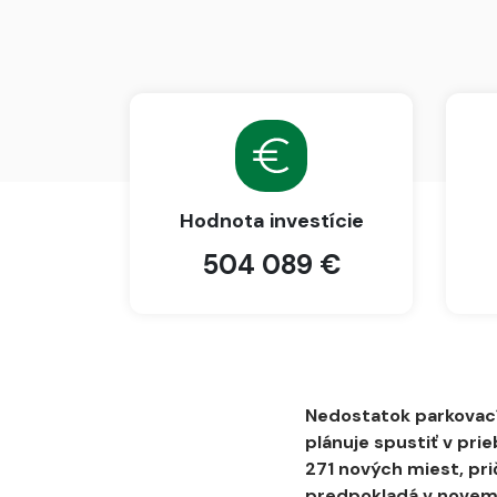
Hodnota investície
504 089 €
Nedostatok parkovacíc
plánuje spustiť v pri
271 nových miest, pri
predpokladá v novembr