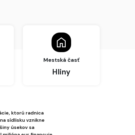
Mestská časť
Hliny
cie, ktorú radnica
na sídlisku vznikne
šiny úsekov sa
 milióna eur financuje