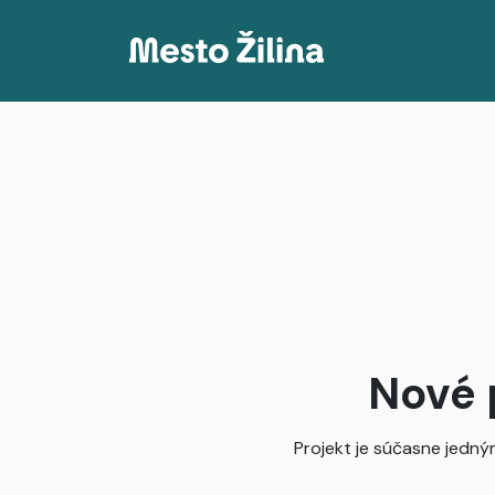
Projekty
Mapa
Články
Delenie príjmov podľa katastrálneho územia
Nové 
Projekt je súčasne jedným