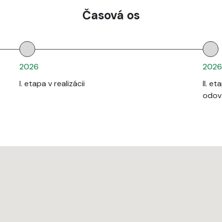
Časová os
2026
2026
I. etapa v realizácii
II. e
odov