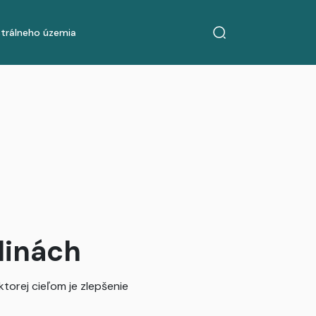
strálneho územia
linách
ktorej cieľom je zlepšenie