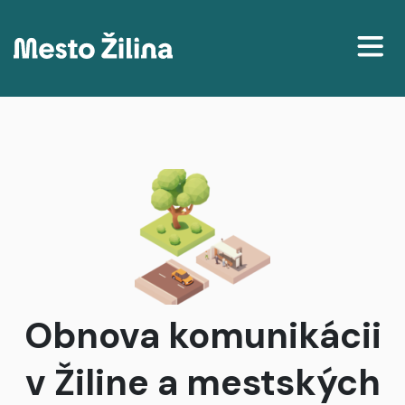
Projekty
Mapa
Články
Delenie príjmov podľa katastrálneho územia
Obnova komunikácii
v Žiline a mestských