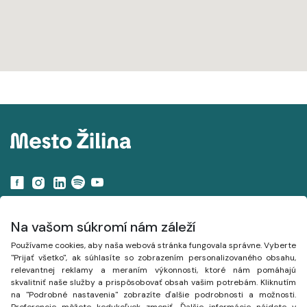
Navigácia
Na vašom súkromí nám záleží
Používame cookies, aby naša webová stránka fungovala správne. Vyberte
Projekty
"Prijať všetko", ak súhlasíte so zobrazením personalizovaného obsahu,
relevantnej reklamy a meraním výkonnosti, ktoré nám pomáhajú
Mapa
skvalitniť naše služby a prispôsobovať obsah vašim potrebám. Kliknutím
na "Podrobné nastavenia" zobrazíte ďalšie podrobnosti a možnosti.
Články