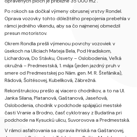
opravených plôch je približne 35 000 m2 .
Po rokoch sa dočkal výmeny obrusnej vrstvy Rondel.
Oprava vozovky tohto dôležitého prepojenia prebehla v
rámci jedného víkendu, aby sa čo najmenej obmedzil
presun motoristov.
Okrem Rondla prešli výmenou povrchy vozoviek v
úsekoch na Uliciach Mateja Bela, Pod Hradiskom,
Lichardova, Do Stávku, Osvety – Oslobodenia, Veľká
okružná – Predmestská, 1. mája (jeden jazdný pruh v
smere od Predmestskej po Nám. gen. M. R. Štefánika),
Rádová, Šoltésovej, Kubelíková, Zábrežná.
Rekonštrukciou prešlo aj viacero chodníkov, a to na Ul.
Janka Silana, Platanová, Gaštanová, Jaseňová,
Oslobodenia, chodník v podchode spájajúci mestské
časti Vranie a Brodno, časť cyklotrasy z Budatína pri
podchode na Kysuckú ulicu, Suvorovova a Predmestská.
V rámci asfaltovania sa opravia ihriská na Gaštanovej,