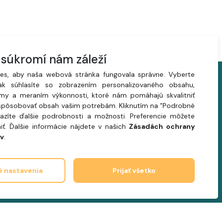
súkromí nám záleží
es, aby naša webová stránka fungovala správne. Vyberte
, ak súhlasíte so zobrazením personalizovaného obsahu,
lamy a meraním výkonnosti, ktoré nám pomáhajú skvalitniť
ispôsobovať obsah vašim potrebám. Kliknutím na "Podrobné
razíte ďalšie podrobnosti a možnosti. Preferencie môžete
ť. Ďalšie informácie nájdete v našich
Zásadách ochrany
v
.
 nastavenia
Prijať všetko