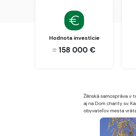
Hodnota investície
158 000 €
Žilinská samospráva v 
aj na Dom charity sv. K
obyvateľov mesta vrátan