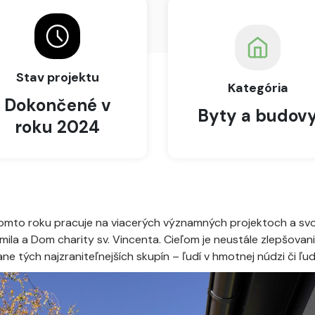
Stav projektu
Kategória
Dokončené v
Byty a budov
roku 2024
tomto roku pracuje na viacerých významných projektoch a sv
amila a Dom charity sv. Vincenta. Cieľom je neustále zlepšova
e tých najzraniteľnejších skupín – ľudí v hmotnej núdzi či ľu