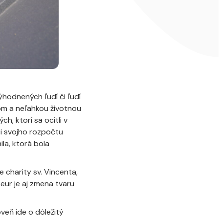
ýhodnených ľudí či ľudí
om a neľahkou životnou
h, ktorí sa ocitli v
ci svojho rozpočtu
la, ktorá bola
 charity sv. Vincenta,
ur je aj zmena tvaru
veň ide o dôležitý