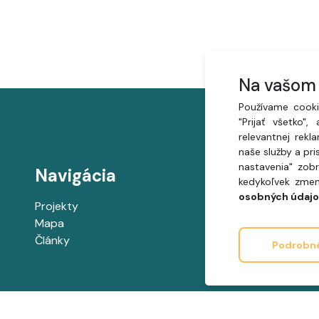
Na vašom 
Používame cooki
"Prijať všetko"
relevantnej rek
naše služby a pr
nastavenia" zob
Navigácia
kedykoľvek zmeni
osobných údajo
Projekty
Mapa
Články
Podrobné
Inšpirované mestom Trnava a projektom
www.planujmesto.trnava.sk
.