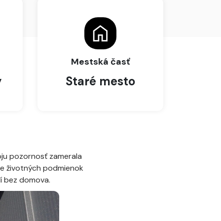
Mestská časť
y
Staré mesto
oju pozornosť zamerala
nie životných podmienok
dí bez domova.