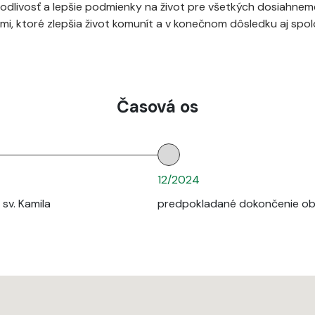
avodlivosť a lepšie podmienky na život pre všetkých dosiahnem
ami, ktoré zlepšia život komunít a v konečnom dôsledku aj spol
Časová os
12/2024
sv. Kamila
predpokladané dokončenie obn