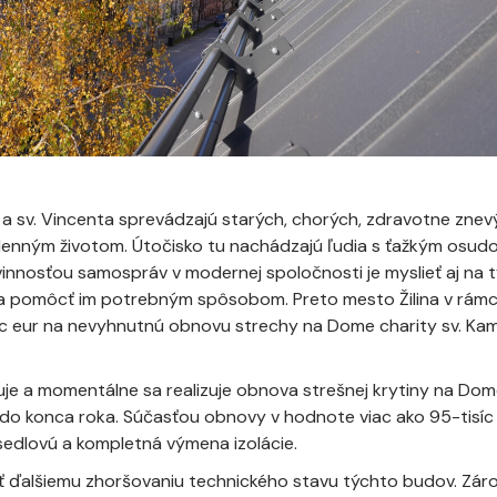
 a sv. Vincenta sprevádzajú starých, chorých, zdravotne znev
nným životom. Útočisko tu nachádzajú ľudia s ťažkým osud
nnosťou samospráv v modernej spoločnosti je myslieť aj na týc
cii a pomôcť im potrebným spôsobom. Preto mesto Žilina v rám
íc eur na nevyhnutnú obnovu strechy na Dome charity sv. Kami
uje a momentálne sa realizuje obnova strešnej krytiny na Dome
o konca roka. Súčasťou obnovy v hodnote viac ako 95-tisíc e
sedlovú a kompletná výmena izolácie.
ť ďalšiemu zhoršovaniu technického stavu týchto budov. Záro