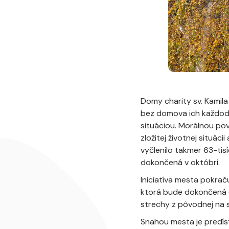
Domy charity sv. Kamila
bez domova ich každode
situáciou. Morálnou povi
zložitej životnej situá
vyčlenilo takmer 63-tis
dokončená v októbri.
Iniciatíva mesta pokrač
ktorá bude dokončená d
strechy z pôvodnej na 
Snahou mesta je predís