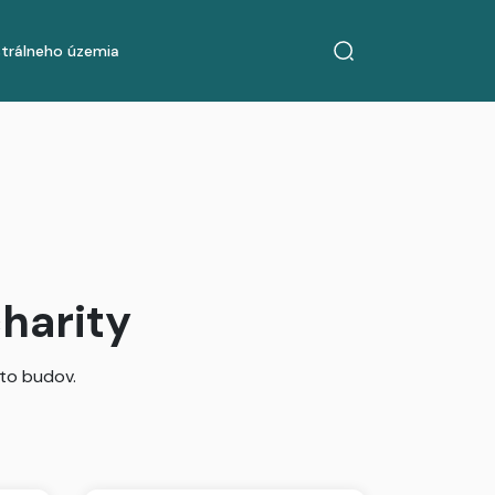
strálneho územia
harity
to budov.