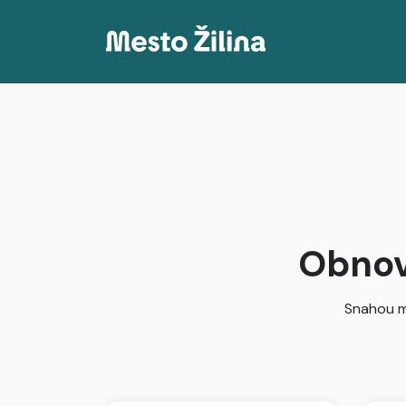
Projekty
Mapa
Články
Delenie príjmov podľa katastrálneho územia
Obnov
Snahou m