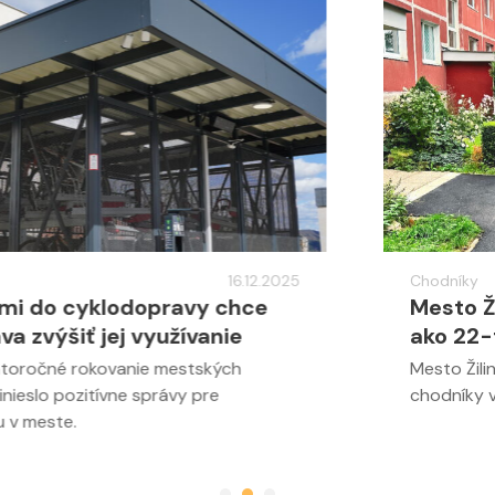
Chodníky
11.11.2025
Mesto Žilina opravilo v roku 2025 viac
ako 22-tisíc metrov...
Mesto Žilina aj tento rok opravovalo cesty a
chodníky vo väčšom rozsahu, než je bežná údržba.