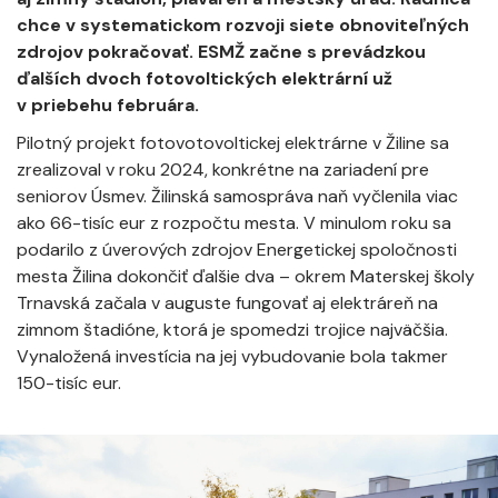
chce v systematickom rozvoji siete obnoviteľných
zdrojov pokračovať. ESMŽ začne s prevádzkou
ďalších dvoch fotovoltických elektrární už
v priebehu februára.
Pilotný projekt fotovotovoltickej elektrárne v Žiline sa
zrealizoval v roku 2024, konkrétne na zariadení pre
seniorov Úsmev. Žilinská samospráva naň vyčlenila viac
ako 66-tisíc eur z rozpočtu mesta. V minulom roku sa
podarilo z úverových zdrojov Energetickej spoločnosti
mesta Žilina dokončiť ďalšie dva – okrem Materskej školy
Trnavská začala v auguste fungovať aj elektráreň na
zimnom štadióne, ktorá je spomedzi trojice najväčšia.
Vynaložená investícia na jej vybudovanie bola takmer
150-tisíc eur.