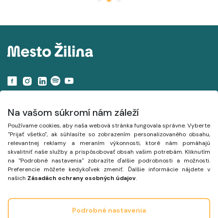
Navigácia
Na vašom súkromí nám záleží
Používame cookies, aby naša webová stránka fungovala správne. Vyberte
Projekty
"Prijať všetko", ak súhlasíte so zobrazením personalizovaného obsahu,
relevantnej reklamy a meraním výkonnosti, ktoré nám pomáhajú
Mapa
skvalitniť naše služby a prispôsobovať obsah vašim potrebám. Kliknutím
na "Podrobné nastavenia" zobrazíte ďalšie podrobnosti a možnosti.
Články
Preferencie môžete kedykoľvek zmeniť. Ďalšie informácie nájdete v
našich
Zásadách ochrany osobných údajov
.
Podrobné nastavenia