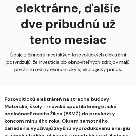
elektrárne, ďalšie
dve pribudnú už
tento mesiac
Údaje z činnosti mestských fotovoltických elektrární
potvrdzujú, že investície do obnoviteľných zdrojov majú
pre Žilinu reálny ekonomický aj ekologický prínos.
Fotovoltickú elektráreň na streche budovy
Materskej školy Trnavská spustila Energetická
spoločnosť mesta Žilina (ESMŽ) do prevádzky
koncom minulého roka. Okrem samotného
zariadenia využívajú zvyšnú vyprodukovanú energiu
aj zimný štadión, plaváreň a mestský úrad. Radnica