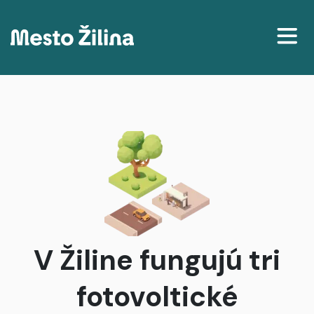
Projekty
Mapa
Články
Delenie príjmov podľa katastrálneho územia
V Žiline fungujú tri
fotovoltické