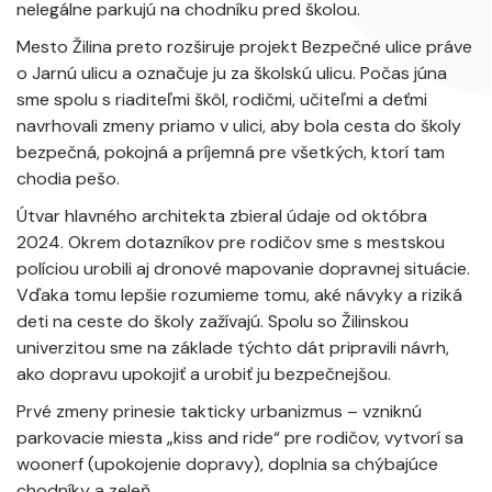
nelegálne parkujú na chodníku pred školou.
Mesto Žilina preto rozširuje projekt Bezpečné ulice práve
o Jarnú ulicu a označuje ju za školskú ulicu. Počas júna
sme spolu s riaditeľmi škôl, rodičmi, učiteľmi a deťmi
navrhovali zmeny priamo v ulici, aby bola cesta do školy
bezpečná, pokojná a príjemná pre všetkých, ktorí tam
chodia pešo.
Útvar hlavného architekta zbieral údaje od októbra
2024. Okrem dotazníkov pre rodičov sme s mestskou
políciou urobili aj dronové mapovanie dopravnej situácie.
Vďaka tomu lepšie rozumieme tomu, aké návyky a riziká
deti na ceste do školy zažívajú. Spolu so Žilinskou
univerzitou sme na základe týchto dát pripravili návrh,
ako dopravu upokojiť a urobiť ju bezpečnejšou.
Prvé zmeny prinesie takticky urbanizmus – vzniknú
parkovacie miesta „kiss and ride“ pre rodičov, vytvorí sa
woonerf (upokojenie dopravy), doplnia sa chýbajúce
chodníky a zeleň.