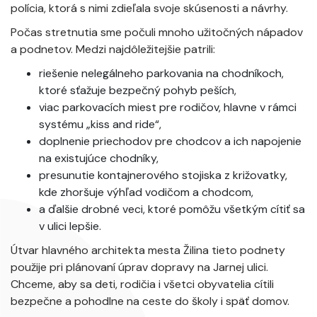
polícia, ktorá s nimi zdieľala svoje skúsenosti a návrhy.
Počas stretnutia sme počuli mnoho užitočných nápadov
a podnetov. Medzi najdôležitejšie patrili:
riešenie nelegálneho parkovania na chodníkoch,
ktoré sťažuje bezpečný pohyb peších,
viac parkovacích miest pre rodičov, hlavne v rámci
systému „kiss and ride“,
doplnenie priechodov pre chodcov a ich napojenie
na existujúce chodníky,
presunutie kontajnerového stojiska z križovatky,
kde zhoršuje výhľad vodičom a chodcom,
a ďalšie drobné veci, ktoré pomôžu všetkým cítiť sa
v ulici lepšie.
Útvar hlavného architekta mesta Žilina tieto podnety
použije pri plánovaní úprav dopravy na Jarnej ulici.
Chceme, aby sa deti, rodičia i všetci obyvatelia cítili
bezpečne a pohodlne na ceste do školy i späť domov.