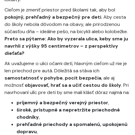
Cieľom je zmeniť priestor pred školami tak, aby bol
pokojný, prehľadný a bezpečný pre deti
. Aby cesta
do školy nebola dôvodom na obavy, ale prirodzenou
súčasťou dňa – ideálne pešo, na bicykli alebo kolobežke.
Preto sa pýtame: Ako by vyzerala ulica, keby sme ju
navrhli z výšky 95 centimetrov – z perspektívy
dieťaťa?
Ak uvažujeme o ulici očami detí, hlavným cieľom už nie je
len priechod pre autá. Dôležitá sa stáva ich
samostatnosť v pohybe
,
pocit bezpečia
, ale aj
možnosť
objavovať, hrať sa a učiť cestou do školy
. Pri
navrhovaní ulíc pre deti by sme mali klásť dôraz najmä na:
príjemný a bezpečný verejný priestor
,
široké, prístupné a nepretržite priechodné
chodníky
,
prehľadné priechody a spomalenú, upokojenú
dopravu
,