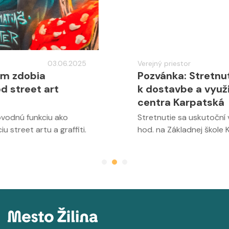
Verejný priestor
05.05.2025
Pozvánka: Stretnutie s občanmi
k dostavbe a využitiu Športového
centra Karpatská
Stretnutie sa uskutoční v stredu 14. mája o 17.30
hod. na Základnej škole Karpatská 8063/11 v Žiline.