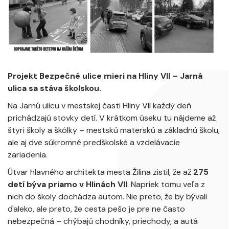
Projekt Bezpečné ulice mieri na Hliny VII – Jarná
ulica sa stáva školskou.
Na Jarnú ulicu v mestskej časti Hliny VII každý deň
prichádzajú stovky detí. V krátkom úseku tu nájdeme až
štyri školy a škôlky – mestskú materskú a základnú školu,
ale aj dve súkromné predškolské a vzdelávacie
zariadenia.
Útvar hlavného architekta mesta Žilina zistil, že až
275
detí býva priamo v Hlinách VII
. Napriek tomu veľa z
nich do školy dochádza autom. Nie preto, že by bývali
ďaleko, ale preto, že cesta pešo je pre ne často
nebezpečná – chýbajú chodníky, priechody, a autá