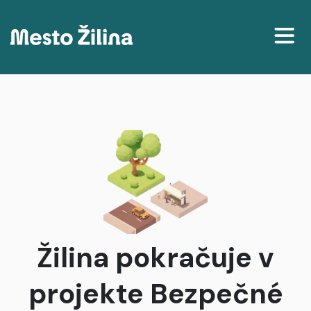
Projekty
Mapa
Články
Delenie príjmov podľa katastrálneho územia
Žilina pokračuje v
projekte Bezpečné