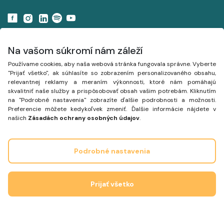
Navigácia
Na vašom súkromí nám záleží
Používame cookies, aby naša webová stránka fungovala správne. Vyberte
Projekty
"Prijať všetko", ak súhlasíte so zobrazením personalizovaného obsahu,
relevantnej reklamy a meraním výkonnosti, ktoré nám pomáhajú
Mapa
skvalitniť naše služby a prispôsobovať obsah vašim potrebám. Kliknutím
na "Podrobné nastavenia" zobrazíte ďalšie podrobnosti a možnosti.
Články
Preferencie môžete kedykoľvek zmeniť. Ďalšie informácie nájdete v
našich
Zásadách ochrany osobných údajov
.
Podrobné nastavenia
Prijať všetko
Inšpirované mestom Trnava a projektom
www.planujmesto.trnava.sk
.