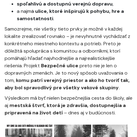
spoľahlivú a dostupnú verejnú dopravu
,
a najmä
ulice, ktoré inšpirujú k pohybu, hre a
samostatnosti
.
Samozrejme, nie všetky tieto prvky je možné v každej
lokalite zrealizovať rovnako – je nevyhnutné vychádzať z
konkrétneho miestneho kontextu a potrieb. Preto je
dôležitá spolupráca s komunitou a odborníkmi, ktorí
pomáhajú hľadať najvhodnejšie a najrealistickejšie
riešenia. Projekt
Bezpečné ulice
preto nie je len o
dopravných zmenách. Je to nový spôsob uvažovania o
tom,
komu patrí verejný priestor a ako ho tvoriť tak,
aby bol spravodlivý pre všetky vekové skupiny
.
Výsledkom má byť nielen bezpečnejšia cesta do školy, ale
aj
mestská štvrť, ktorá je zdravšia, dostupnejšia a
pripravená na život detí
– dnes aj v budúcnosti.